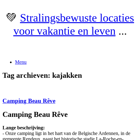
Ga
💚
Stralingsbewuste locaties
naar
de
voor vakantie en leven
...
inhoud
Menu
Tag archieven:
kajakken
Camping Beau Rêve
Camping Beau Rêve
Lange beschrijving:
- Onze camping ligt in het hart van de Belgische Ardennen, in de
gemeente Rendeux, naast het historische stadje La-Roche-en-