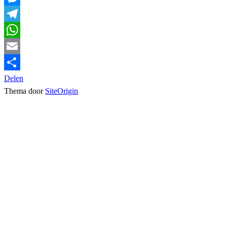
Messenger
Telegram
WhatsApp
Email
Delen
Thema door
SiteOrigin