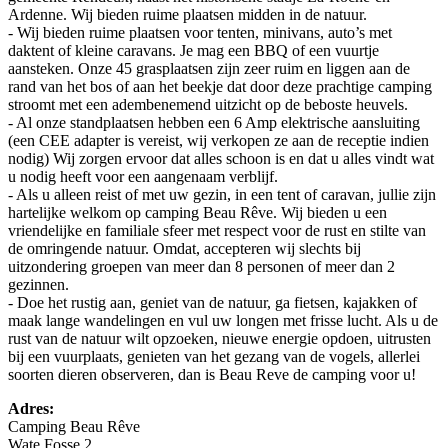
Ardenne. Wij bieden ruime plaatsen midden in de natuur.
- Wij bieden ruime plaatsen voor tenten, minivans, auto’s met
daktent of kleine caravans. Je mag een BBQ of een vuurtje
aansteken. Onze 45 grasplaatsen zijn zeer ruim en liggen aan de
rand van het bos of aan het beekje dat door deze prachtige camping
stroomt met een adembenemend uitzicht op de beboste heuvels.
- Al onze standplaatsen hebben een 6 Amp elektrische aansluiting
(een CEE adapter is vereist, wij verkopen ze aan de receptie indien
nodig) Wij zorgen ervoor dat alles schoon is en dat u alles vindt wat
u nodig heeft voor een aangenaam verblijf.
- Als u alleen reist of met uw gezin, in een tent of caravan, jullie zijn
hartelijke welkom op camping Beau Rêve. Wij bieden u een
vriendelijke en familiale sfeer met respect voor de rust en stilte van
de omringende natuur. Omdat, accepteren wij slechts bij
uitzondering groepen van meer dan 8 personen of meer dan 2
gezinnen.
- Doe het rustig aan, geniet van de natuur, ga fietsen, kajakken of
maak lange wandelingen en vul uw longen met frisse lucht. Als u de
rust van de natuur wilt opzoeken, nieuwe energie opdoen, uitrusten
bij een vuurplaats, genieten van het gezang van de vogels, allerlei
soorten dieren observeren, dan is Beau Reve de camping voor u!
Adres:
Camping Beau Rêve
Wate Fosse 2